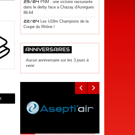
29/04
PNM : une victoire rassurante
dans le derby face a Chazay d'Azergues
86-64
22/04
Les U18m Champions de la
Coupe du Rhône !
ANNIVERSAIRES
Aucun anniversaire sur les 3 jours à
venir
X