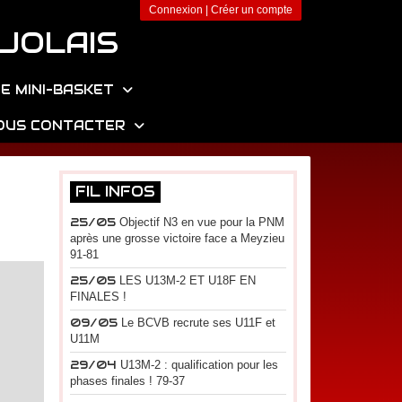
Connexion
|
Créer un compte
JOLAIS
E MINI-BASKET
OUS CONTACTER
FIL INFOS
25/05
Objectif N3 en vue pour la PNM
après une grosse victoire face a Meyzieu
91-81
25/05
LES U13M-2 ET U18F EN
FINALES !
09/05
Le BCVB recrute ses U11F et
U11M
29/04
U13M-2 : qualification pour les
phases finales ! 79-37