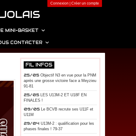
Connexion
|
Créer un compte
JOLAIS
E MINI-BASKET
OUS CONTACTER
FIL INFOS
25/05
Objectif N3 en vue pour la PNM
après une grosse victoire face a Meyzieu
91-81
25/05
LES U13M-2 ET U18F EN
FINALES !
09/05
Le BCVB recrute ses U11F et
U11M
29/04
U13M-2 : qualification pour les
phases finales ! 79-37