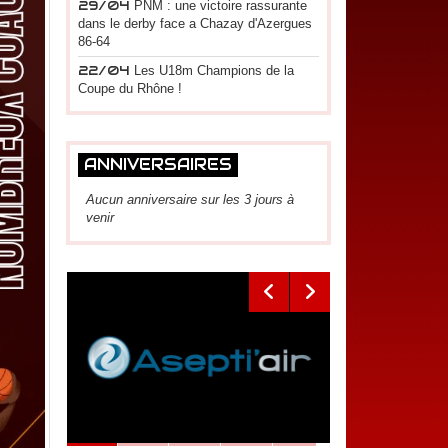
29/04
PNM : une victoire rassurante
dans le derby face a Chazay d'Azergues
86-64
22/04
Les U18m Champions de la
Coupe du Rhône !
ANNIVERSAIRES
Aucun anniversaire sur les 3 jours à
venir