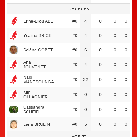
Joueurs
Erine-Lilou ABE
#0
4
0
0
0
Ysaline BRICE
#0
4
0
0
0
Solène GOBET
#0
6
0
0
0
Ana
#0
4
0
0
0
JOUVENET
Naïs
#0
22
0
0
0
MANTSOUNGA
Kim
#0
0
0
0
0
OLLAGNIER
Cassandra
#0
0
0
0
0
SCHEID
Lana BRULIN
#0
5
0
0
0
Staff