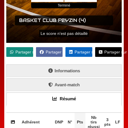
Terminé
BASKET CLUB FEYZIN (4)
VS
Le score n'est pas détaillé
Partager sur WhatsApp
Partager sur Facebook
Partager sur LinkedIn
Partager sur
Informations
Avant-match
Résumé
Nb
3
Adhérent
DNP
N°
Pts
tirs
LF
F
pts
réussi