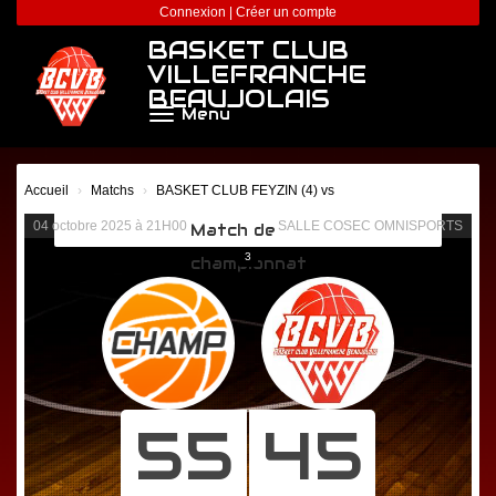
Panneau de gestion des cookies
Connexion
|
Créer un compte
BASKET CLUB
VILLEFRANCHE
BEAUJOLAIS
Menu
Accueil
Matchs
BASKET CLUB FEYZIN (4) vs
04 octobre 2025 à 21H00
SALLE COSEC OMNISPORTS
Match de
3
championnat
55
45