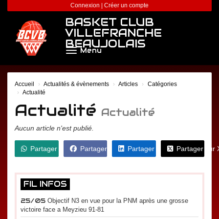
Panneau de gestion des cookies
Connexion
|
Créer un compte
BASKET CLUB
VILLEFRANCHE
BEAUJOLAIS
Menu
Accueil
Actualités & évènements
Articles
Catégories
Actualité
Actualité
Actualité
Aucun article n'est publié.
Partager sur WhatsApp
Partager sur Facebook
Partager sur LinkedIn
Partager sur 
FIL INFOS
25/05
Objectif N3 en vue pour la PNM après une grosse
victoire face a Meyzieu 91-81